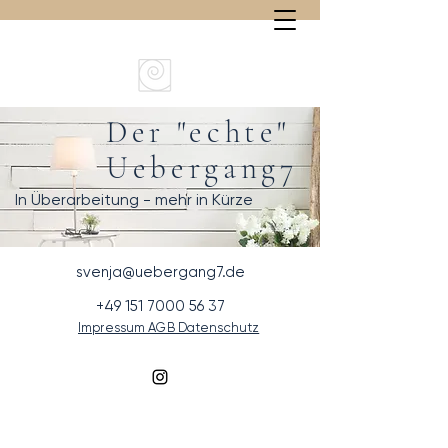
Der "echte"
Uebergang7
In Überarbeitung - mehr in Kürze
svenja@uebergang7.de
+49 151 7000 56 37
Impressum AGB Datenschutz